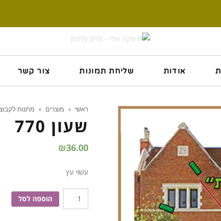
ת
אודות
שליחת תמונות
צור קשר
ראשי
»
מוצרים
»
מתנות לקבוצ
שעון 770
₪
36.00
עשוי עץ
כמות
הוספה לסל
של
שעון