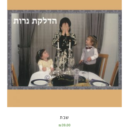
שבת
₪
39.00