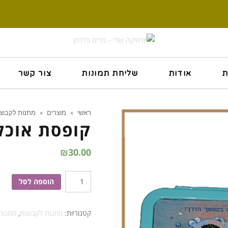
ת
אודות
שליחת תמונות
צור קשר
ראשי
»
מוצרים
»
מתנות לקבוצ
קופסת אוכל
₪
30.00
כמות
הוספה לסל
של
קופסת
קטגוריות:
מתנות לקבוצות
,
מתנות
אוכל