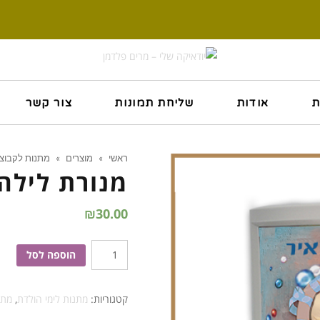
ת
אודות
שליחת תמונות
צור קשר
ראשי
»
מוצרים
»
מתנות לקבוצ
מנורת לילה 
₪
30.00
כמות
הוספה לסל
של
מנורת
קטגוריות:
מתנות לימי הולדת
,
מתנ
לילה