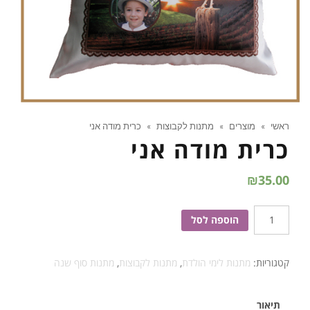
ראשי
»
מוצרים
»
מתנות לקבוצות
»
כרית מודה אני
כרית מודה אני
₪
35.00
כמות
הוספה לסל
של
כרית
קטגוריות:
מתנות לימי הולדת
,
מתנות לקבוצות
,
מתנות סוף שנה
מודה
אני
תיאור