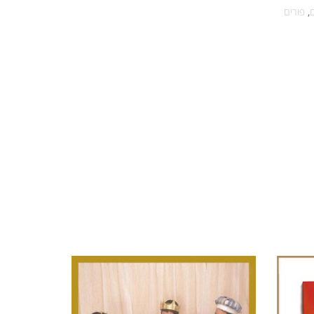
ם
,
פורים