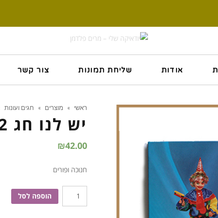
ת
אודות
שליחת תמונות
צור קשר
ראשי
»
מוצרים
»
חגים ועונות
»
יש לנו חג 2
₪
42.00
חנוכה ופורים
כמות
הוספה לסל
של
יש