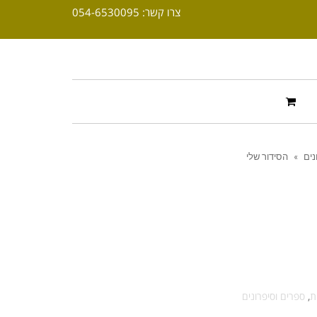
צרו קשר: 054-6530095
נים
»
הסידור שלי
ת
,
ספרים וסיפרונים