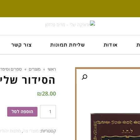
ת
אודות
שליחת תמונות
צור קשר
ראשי
»
מוצרים
»
ספרים וסיפרו
הסידור שלי
₪
28.00
כמות
הוספה לסל
של
הסידור
קטגוריות:
מוצרי צה
,
מתנות יהודיו
שלי