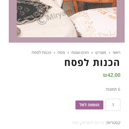
ראשי
»
מוצרים
»
חגים ועונות
»
פסח
»
הכנות לפסח
הכנות לפסח
₪
42.00
6 תמונות
כמות
הוספה לסל
של
הכנות
קטגוריות:
ערכות לימודיות
,
פסח
לפסח