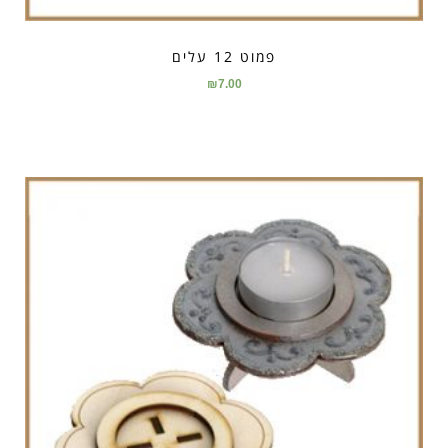
פמוט 12 עלים
₪
7.00